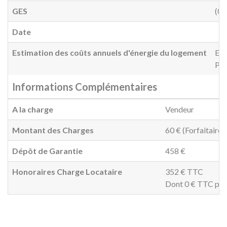
GES
(0)
Date
Estimation des coûts annuels d'énergie du logement
Ent
Pri
Informations Complémentaires
A la charge
Vendeur
Montant des Charges
60 € (Forfaitaire
Dépôt de Garantie
458 €
Honoraires Charge Locataire
352 € TTC
Dont 0 € TTC pour 