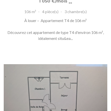
1 050
€
/mois
cc
106 m²
4 pièce(s)
3 chambre(s)
À louer – Appartement T4 de 106 m²
Découvrez cet appartement de type T4 d'environ 106 m²,
idéalement situ&ea...